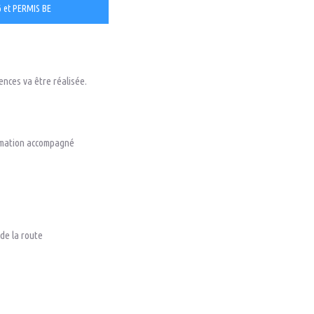
et PERMIS BE
nces va être réalisée.
ormation accompagné
 de la route