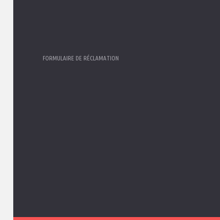
47700 Castel
E-mail:
contact@delphineconduite.fr
Agence Dur
22, rue Paul 
47120 Duras
FORMULAIRE DE RÉCLAMATION
Agence Le M
11, Route de
47430 Le M
Agence Mar
65 avenue J
47200 Mar