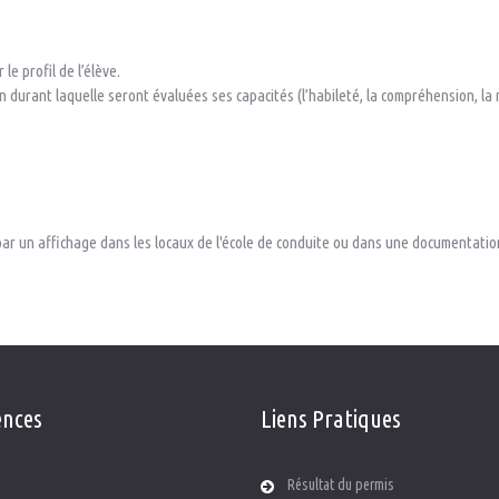
le profil de l’élève.
on durant laquelle seront évaluées ses capacités (l’habileté, la compréhension, la 
 par un affichage dans les locaux de l'école de conduite ou dans une documentati
ences
Liens
Pratiques
eljaloux
Résultat du permis
e