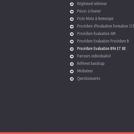
Réglement intérieur
jaloux.
Pièces à fournir
as
Piste Moto & Remorque
Procédure d'évaluation formation 125
Persil
Procédure Evaluation AM
.
Procédure Evaluation Procédure B
as d'Agenais
Procédure Evaluation B96 ET BE
Parcours individualisé
 Casteljaloux
Référent handicap
as d'agenais
Médiateur
mande
Questionnaires
ean Jaurès
mande