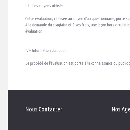
III – Les moyens utilisés
Cette évaluation, réalisée au moyen d’un questionnaire, porte sur 
A la demande du stagiaire et à ses frais, une leçon hors circulati
évaluation.
IV – Information du public
Le procédé de l'évaluation est porté à la connaissance du public
Nous
Contacter
Nos
Ag
Télephone: 05 53 84 20 38
Agence Cast
Gsm : 06 88 89 20 53
30 Grand'ru