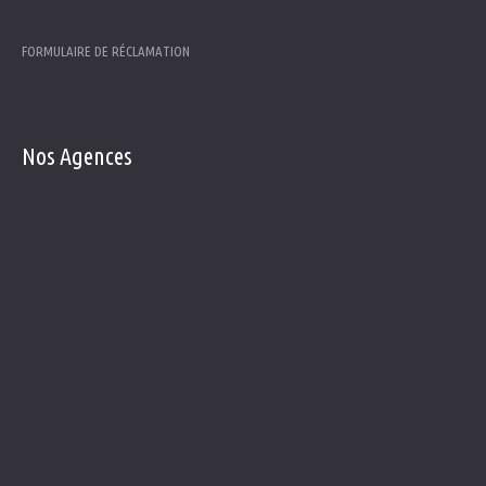
FORMULAIRE DE RÉCLAMATION
Nos
Agences
Agence Casteljaloux
30 Grand'rue
47700 Casteljaloux.
Agence Duras
22, rue Paul Persil
47120 Duras.
Agence Le Mas d'Agenais
11, Route de Casteljaloux
47430 Le Mas d'agenais