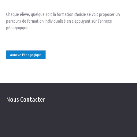
Chaque élève, quelque soit la formation choisie se voit proposer un
parcours de formation individualisé en s'appuyant sur l'annexe
pédagogique
Annexe Pédagogique
Nous
Contacter
Télephone: 05 53 84 20 38
Gsm : 06 88 89 20 53
E-mail:
contact@delphineconduite.fr