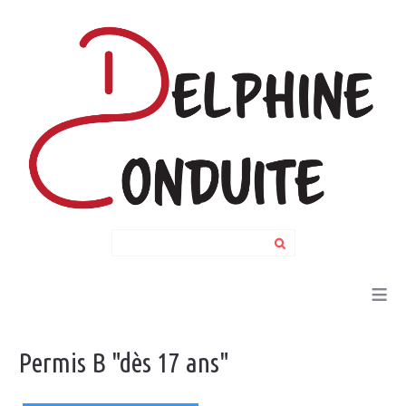
Search
...
≡
Permis
B
"dès
17
ans"