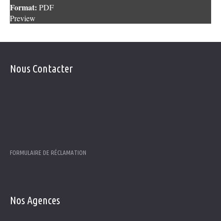
Format:
PDF
Preview
Nous
Contacter
Télephone: 05 53 84 20 38
Gsm : 06 88 89 20 53
E-mail:
contact@delphineconduite.fr
FORMULAIRE DE RÉCLAMATION
Nos
Agences
Agence Casteljaloux